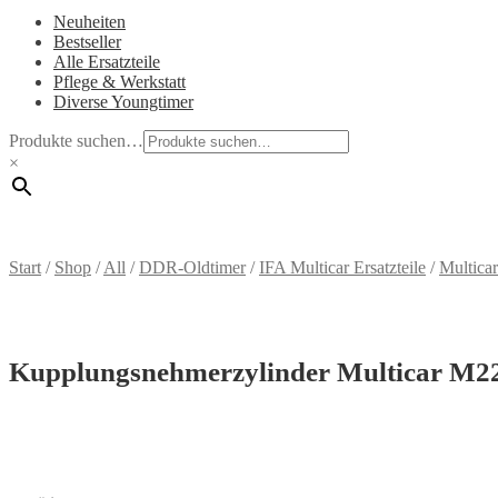
Neuheiten
Bestseller
Alle Ersatzteile
Pflege & Werkstatt
Diverse Youngtimer
Produkte suchen…
×
Start
/
Shop
/
All
/
DDR-Oldtimer
/
IFA Multicar Ersatzteile
/
Multica
Kupplungsnehmerzylinder Multicar M2