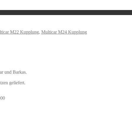
ticar M22 Kupplung
,
Multicar M24 Kupplung
ar und Barkas.
zen geliefert.
000