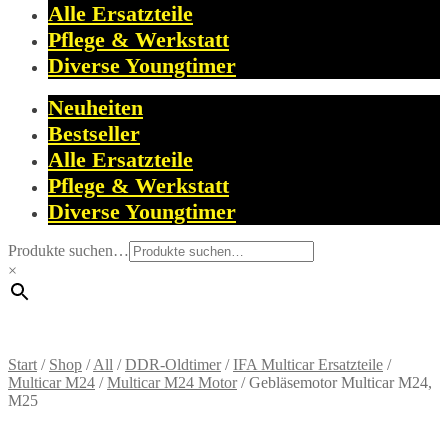
Alle Ersatzteile
Pflege & Werkstatt
Diverse Youngtimer
Neuheiten
Bestseller
Alle Ersatzteile
Pflege & Werkstatt
Diverse Youngtimer
Produkte suchen…
×
Start
/
Shop
/
All
/
DDR-Oldtimer
/
IFA Multicar Ersatzteile
/
Multicar M24
/
Multicar M24 Motor
/
Gebläsemotor Multicar M24,
M25