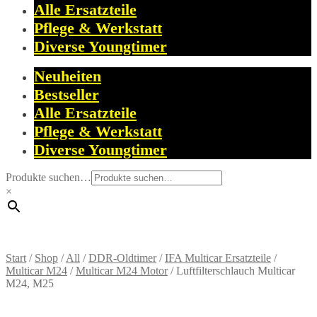
Alle Ersatzteile
Pflege & Werkstatt
Diverse Youngtimer
Neuheiten
Bestseller
Alle Ersatzteile
Pflege & Werkstatt
Diverse Youngtimer
Produkte suchen…
×
Start
/
Shop
/
All
/
DDR-Oldtimer
/
IFA Multicar Ersatzteile
/
Multicar M24
/
Multicar M24 Motor
/
Luftfilterschlauch Multicar
M24, M25