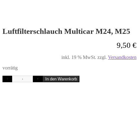
Luftfilterschlauch Multicar M24, M25
9,50
€
inkl. 19 % MwSt.
zzgl.
Versandkosten
vorrätig
In den Warenkorb
-
+