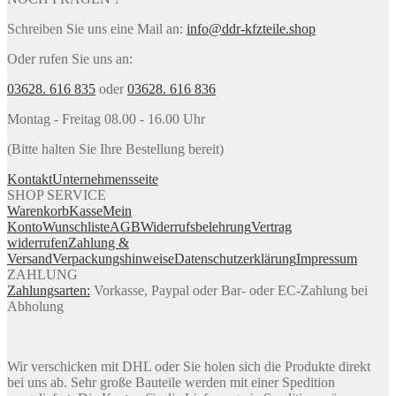
Schreiben Sie uns eine Mail an:
info@ddr-kfzteile.shop
Oder rufen Sie uns an:
03628. 616 835
oder
03628. 616 836
Montag - Freitag 08.00 - 16.00 Uhr
(Bitte halten Sie Ihre Bestellung bereit)
Kontakt
Unternehmensseite
SHOP SERVICE
Warenkorb
Kasse
Mein
Konto
Wunschliste
AGB
Widerrufsbelehrung
Vertrag
widerrufen
Zahlung &
Versand
Verpackungshinweise
Datenschutzerklärung
Impressum
ZAHLUNG
Zahlungsarten:
Vorkasse, Paypal oder Bar- oder EC-Zahlung bei
Abholung
Wir verschicken mit DHL oder Sie holen sich die Produkte direkt
bei uns ab. Sehr große Bauteile werden mit einer Spedition