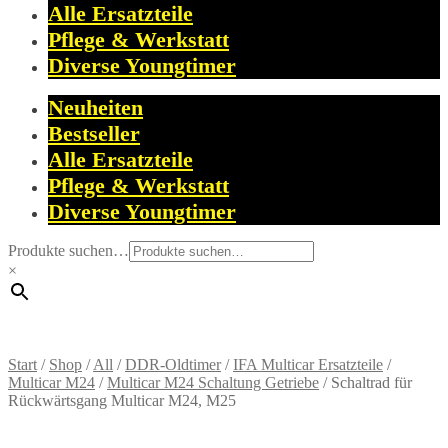
Alle Ersatzteile
Pflege & Werkstatt
Diverse Youngtimer
Neuheiten
Bestseller
Alle Ersatzteile
Pflege & Werkstatt
Diverse Youngtimer
Produkte suchen…
×
Start
/
Shop
/
All
/
DDR-Oldtimer
/
IFA Multicar Ersatzteile
/
Multicar M24
/
Multicar M24 Schaltung Getriebe
/
Schaltrad für
Rückwärtsgang Multicar M24, M25