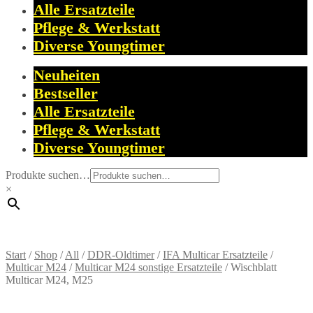
Alle Ersatzteile
Pflege & Werkstatt
Diverse Youngtimer
Neuheiten
Bestseller
Alle Ersatzteile
Pflege & Werkstatt
Diverse Youngtimer
Produkte suchen…
×
Start
/
Shop
/
All
/
DDR-Oldtimer
/
IFA Multicar Ersatzteile
/
Multicar M24
/
Multicar M24 sonstige Ersatzteile
/
Wischblatt
Multicar M24, M25