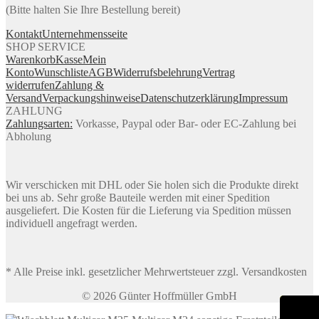
(Bitte halten Sie Ihre Bestellung bereit)
Kontakt
Unternehmensseite
SHOP SERVICE
Warenkorb
Kasse
Mein
Konto
Wunschliste
AGB
Widerrufsbelehrung
Vertrag
widerrufen
Zahlung &
Versand
Verpackungshinweise
Datenschutzerklärung
Impressum
ZAHLUNG
Zahlungsarten:
Vorkasse, Paypal oder Bar- oder EC-Zahlung bei
Abholung
Wir verschicken mit DHL oder Sie holen sich die Produkte direkt
bei uns ab. Sehr große Bauteile werden mit einer Spedition
ausgeliefert. Die Kosten für die Lieferung via Spedition müssen
individuell angefragt werden.
* Alle Preise inkl. gesetzlicher Mehrwertsteuer zzgl. Versandkosten
© 2026 Günter Hoffmüller GmbH