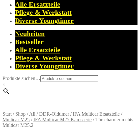
Alle Ersatzteile
Pflege & Werkstatt
Diverse Youngtimer
Neuheiten
Bestseller
Alle Ersatzteile
Pflege & Werkstatt
Diverse Youngtimer
Produkte suchen…
×
Start
/
Shop
/
All
/
DDR-Oldtimer
/
IFA Multicar Ersatzteile
/
Multicar M25
/
IFA Multicar M25 Karosserie
/
Türscharnier rechts
Multicar M25.2