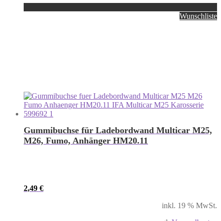
Wunschliste
Gummibuchse für Ladebordwand Multicar M25,
M26, Fumo, Anhänger HM20.11
2,49
€
inkl. 19 % MwSt.