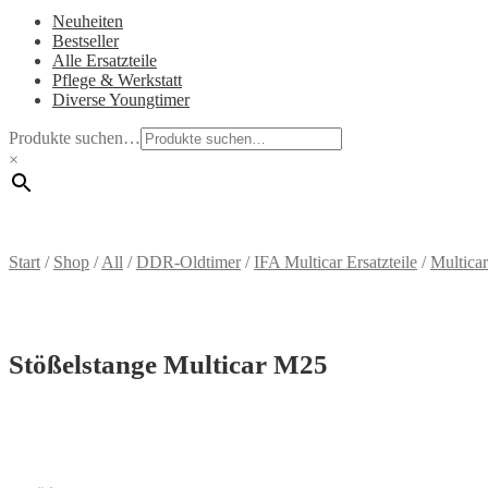
Neuheiten
Bestseller
Alle Ersatzteile
Pflege & Werkstatt
Diverse Youngtimer
Produkte suchen…
×
Start
/
Shop
/
All
/
DDR-Oldtimer
/
IFA Multicar Ersatzteile
/
Multica
Stößelstange Multicar M25