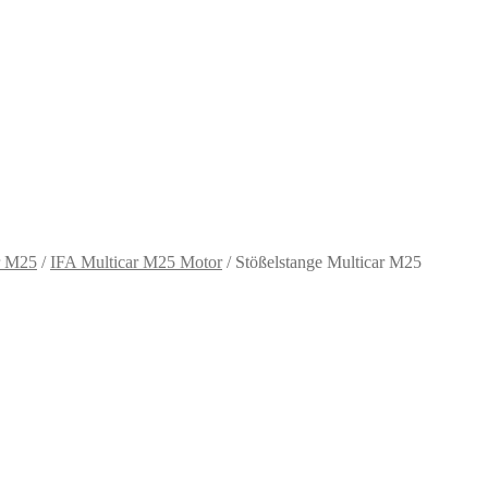
r M25
/
IFA Multicar M25 Motor
/
Stößelstange Multicar M25