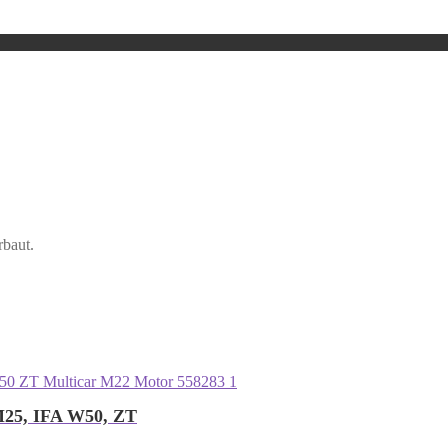
rbaut.
 M25, IFA W50, ZT