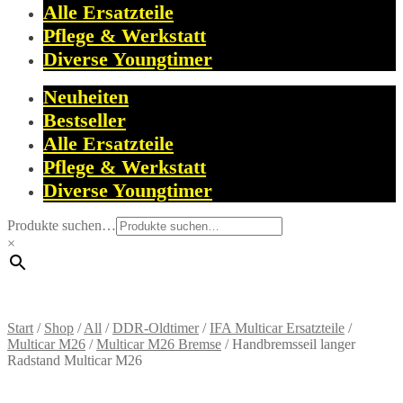
Alle Ersatzteile
Pflege & Werkstatt
Diverse Youngtimer
Neuheiten
Bestseller
Alle Ersatzteile
Pflege & Werkstatt
Diverse Youngtimer
Produkte suchen…
×
Start
/
Shop
/
All
/
DDR-Oldtimer
/
IFA Multicar Ersatzteile
/
Multicar M26
/
Multicar M26 Bremse
/
Handbremsseil langer
Radstand Multicar M26