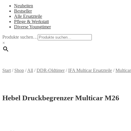
Neuheiten
Bestseller
Alle Ersatzteile
Pflege & Werkstatt
Diverse Youngtimer
Produkte suchen…
×
Start
/
Shop
/
All
/
DDR-Oldtimer
/
IFA Multicar Ersatzteile
/
Multica
Hebel Druckbegrenzer Multicar M26