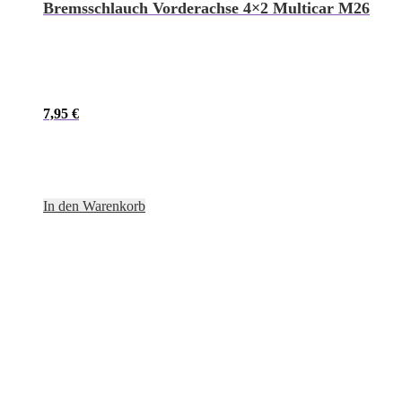
Bremsschlauch Vorderachse 4×2 Multicar M26
7,95
€
In den Warenkorb