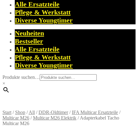
Alle Ersatzteile
Pflege & Werkstatt
Diverse Youngtimer
Neuheiten
Bestseller
Alle Ersatzteile
Pflege & Werkstatt
Diverse Youngtimer
Produkte suchen…
×
Start
/
Shop
/
All
/
DDR-Oldtimer
/
IFA Multicar Ersatzteile
/
Multicar M26
/
Multicar M26 Elektrik
/
Adapterkabel Tacho
Multicar M26