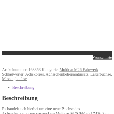
Wunschliste
Artikelnummer:
168353
Kategorie:
Multicar M26 Fahrwerk
Schlagwörter:
Achskörper
,
Achsschenkelreparatursatz
,
Lagerbuchse
,
Messingbuchse
Beschreibung
Beschreibung
Es handelt sich hierbei um eine neue Buchse des
Achsschenkelbolzen passend am Multicar M26.0/M26.1/M26.2 mit