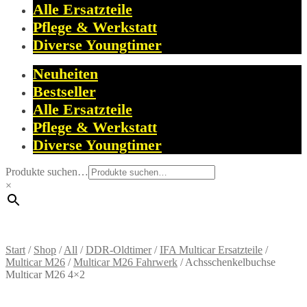
Alle Ersatzteile
Pflege & Werkstatt
Diverse Youngtimer
Neuheiten
Bestseller
Alle Ersatzteile
Pflege & Werkstatt
Diverse Youngtimer
Produkte suchen…
×
Start
/
Shop
/
All
/
DDR-Oldtimer
/
IFA Multicar Ersatzteile
/
Multicar M26
/
Multicar M26 Fahrwerk
/
Achsschenkelbuchse
Multicar M26 4×2