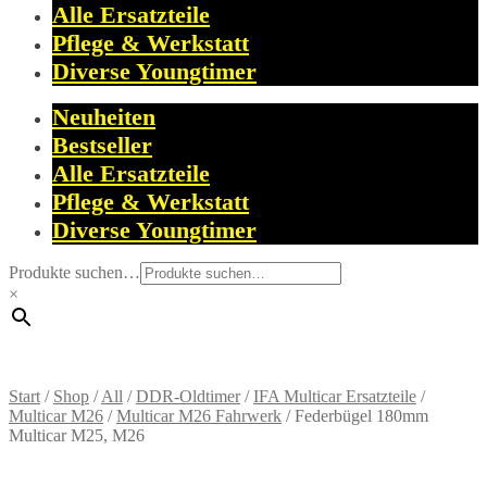
Alle Ersatzteile
Pflege & Werkstatt
Diverse Youngtimer
Neuheiten
Bestseller
Alle Ersatzteile
Pflege & Werkstatt
Diverse Youngtimer
Produkte suchen…
×
Start
/
Shop
/
All
/
DDR-Oldtimer
/
IFA Multicar Ersatzteile
/
Multicar M26
/
Multicar M26 Fahrwerk
/
Federbügel 180mm
Multicar M25, M26