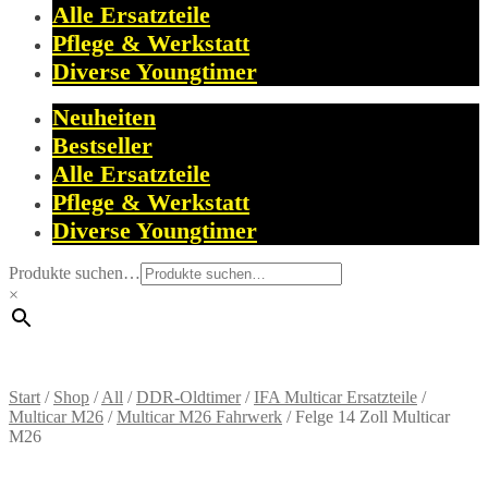
Alle Ersatzteile
Pflege & Werkstatt
Diverse Youngtimer
Neuheiten
Bestseller
Alle Ersatzteile
Pflege & Werkstatt
Diverse Youngtimer
Produkte suchen…
×
Start
/
Shop
/
All
/
DDR-Oldtimer
/
IFA Multicar Ersatzteile
/
Multicar M26
/
Multicar M26 Fahrwerk
/
Felge 14 Zoll Multicar
M26