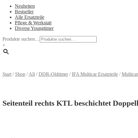
Neuheiten
Bestseller
Alle Ersatzteile
Pflege & Werkstatt
Diverse Youngtimer
Produkte suchen…
×
Start
/
Shop
/
All
/
DDR-Oldtimer
/
IFA Multicar Ersatzteile
/
Multica
Seitenteil rechts KTL beschichtet Doppe