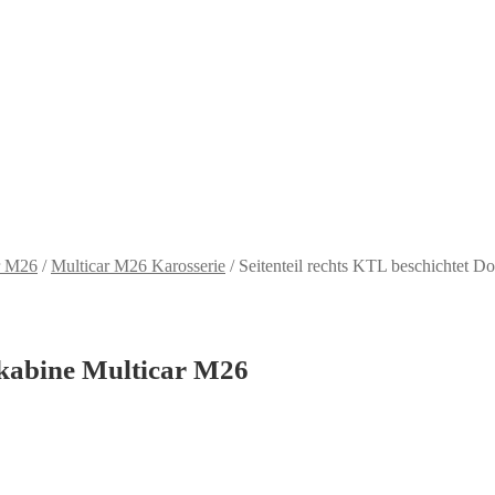
r M26
/
Multicar M26 Karosserie
/
Seitenteil rechts KTL beschichtet 
lkabine Multicar M26