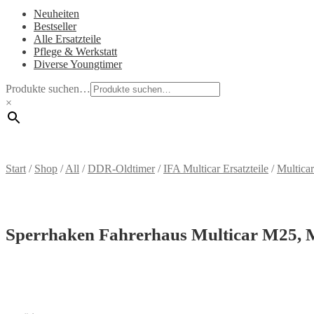
Neuheiten
Bestseller
Alle Ersatzteile
Pflege & Werkstatt
Diverse Youngtimer
Produkte suchen…
×
Start
/
Shop
/
All
/
DDR-Oldtimer
/
IFA Multicar Ersatzteile
/
Multica
Sperrhaken Fahrerhaus Multicar M25,