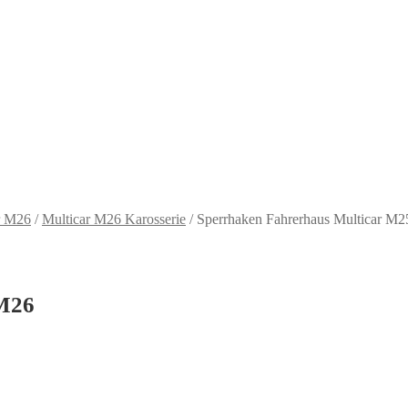
r M26
/
Multicar M26 Karosserie
/
Sperrhaken Fahrerhaus Multicar M
 M26