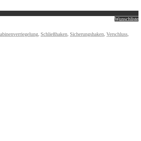
Wunschliste
abinenverriegelung
,
Schließhaken
,
Sicherungshaken
,
Verschluss
,