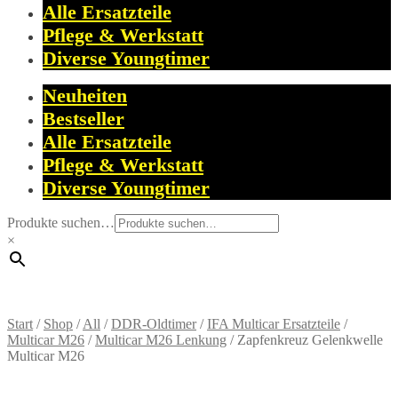
Alle Ersatzteile
Pflege & Werkstatt
Diverse Youngtimer
Neuheiten
Bestseller
Alle Ersatzteile
Pflege & Werkstatt
Diverse Youngtimer
Produkte suchen…
×
Start
/
Shop
/
All
/
DDR-Oldtimer
/
IFA Multicar Ersatzteile
/
Multicar M26
/
Multicar M26 Lenkung
/
Zapfenkreuz Gelenkwelle
Multicar M26