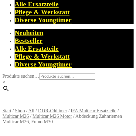
Alle Ersatzteile
Pflege & Werkstatt
Diverse Youngtimer
Neuheiten
Bestseller
Alle Ersatzteile
Pflege & Werkstatt
Diverse Youngtimer
Produkte suchen…
×
Start
/
Shop
/
All
/
DDR-Oldtimer
/
IFA Multicar Ersatzteile
/
Multicar M26
/
Multicar M26 Motor
/
Abdeckung Zahnriemen
Multicar M26, Fumo M30