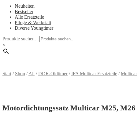
Neuheiten
Bestseller
Alle Ersatzteile
Pflege & Werkstatt
Diverse Youngtimer
Produkte suchen…
×
Start
/
Shop
/
All
/
DDR-Oldtimer
/
IFA Multicar Ersatzteile
/
Multica
Motordichtungssatz Multicar M25, M26