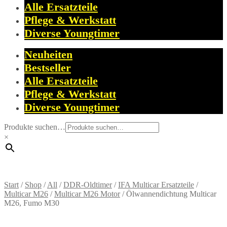
Alle Ersatzteile
Pflege & Werkstatt
Diverse Youngtimer
Neuheiten
Bestseller
Alle Ersatzteile
Pflege & Werkstatt
Diverse Youngtimer
Produkte suchen…
×
Start
/
Shop
/
All
/
DDR-Oldtimer
/
IFA Multicar Ersatzteile
/
Multicar M26
/
Multicar M26 Motor
/
Ölwannendichtung Multicar
M26, Fumo M30