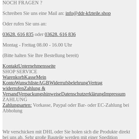
NOCH FRAGEN ?
Schreiben Sie uns eine Mail an:
info@ddr-kfzteile.shop
Oder rufen Sie uns an:
03628. 616 835
oder
03628. 616 836
Montag - Freitag 08.00 - 16.00 Uhr
(Bitte halten Sie Ihre Bestellung bereit)
Kontakt
Unternehmensseite
SHOP SERVICE
Warenkorb
Kasse
Mein
Konto
Wunschliste
AGB
Widerrufsbelehrung
Vertrag
widerrufen
Zahlung &
Versand
Verpackungshinweise
Datenschutzerklärung
Impressum
ZAHLUNG
Zahlungsarten:
Vorkasse, Paypal oder Bar- oder EC-Zahlung bei
Abholung
Wir verschicken mit DHL oder Sie holen sich die Produkte direkt
bei uns ab. Sehr große Bauteile werden mit einer Spedition