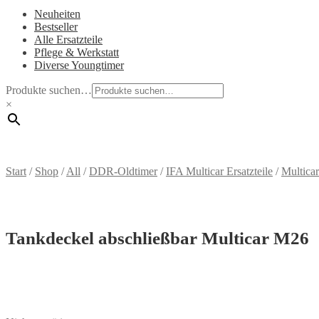
Neuheiten
Bestseller
Alle Ersatzteile
Pflege & Werkstatt
Diverse Youngtimer
Produkte suchen…
×
Start
/
Shop
/
All
/
DDR-Oldtimer
/
IFA Multicar Ersatzteile
/
Multica
Tankdeckel abschließbar Multicar M26