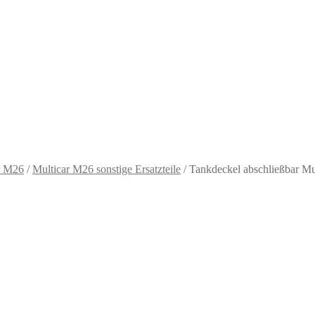
r M26
/
Multicar M26 sonstige Ersatzteile
/
Tankdeckel abschließbar Mu