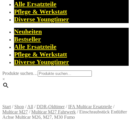
Alle Ersatzteile
Pflege & Werkstatt
Diverse Youngtimer
Neuheiten
Bestseller
Alle Ersatzteile
Pflege & Werkstatt
Diverse Youngtimer
Produkte suchen…
×
Start
/
Shop
/
All
/
DDR-Oldtimer
/
IFA Multicar Ersatzteile
/
Multicar M27
/
Multicar M27 Fahrwerk
/
Einschraubstück Entlüfter
Achse Multicar M26, M27, M30 Fumo