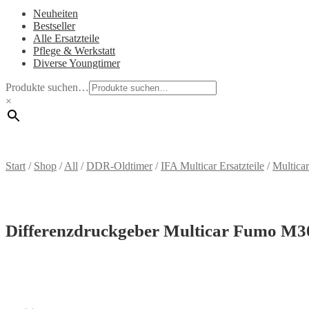
Neuheiten
Bestseller
Alle Ersatzteile
Pflege & Werkstatt
Diverse Youngtimer
Produkte suchen…
×
Start
/
Shop
/
All
/
DDR-Oldtimer
/
IFA Multicar Ersatzteile
/
Multica
Differenzdruckgeber Multicar Fumo M3