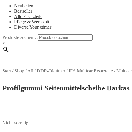
Neuheiten
Bestseller
Alle Ersatzteile
Pflege & Werkstatt
Diverse Youngtimer
Produkte suchen…
×
Start
/
Shop
/
All
/
DDR-Oldtimer
/
IFA Multicar Ersatzteile
/
Multica
Profilgummi Seitenmittelscheibe Barkas
Nicht vorrätig