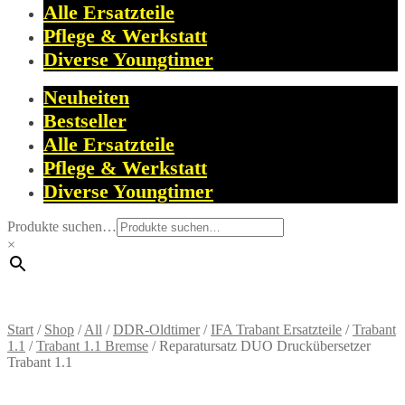
Alle Ersatzteile
Pflege & Werkstatt
Diverse Youngtimer
Neuheiten
Bestseller
Alle Ersatzteile
Pflege & Werkstatt
Diverse Youngtimer
Produkte suchen…
×
Start
/
Shop
/
All
/
DDR-Oldtimer
/
IFA Trabant Ersatzteile
/
Trabant
1.1
/
Trabant 1.1 Bremse
/
Reparatursatz DUO Druckübersetzer
Trabant 1.1