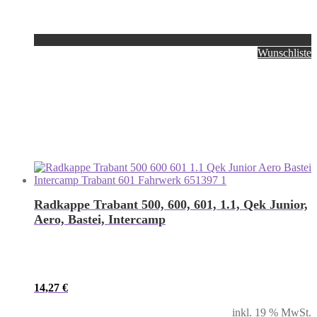
Wunschliste
Radkappe Trabant 500, 600, 601, 1.1, Qek Junior,
Aero, Bastei, Intercamp
14,27
€
inkl. 19 % MwSt.