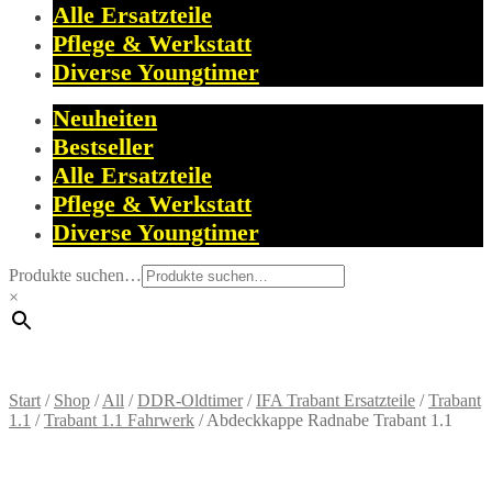
Alle Ersatzteile
Pflege & Werkstatt
Diverse Youngtimer
Neuheiten
Bestseller
Alle Ersatzteile
Pflege & Werkstatt
Diverse Youngtimer
Produkte suchen…
×
Start
/
Shop
/
All
/
DDR-Oldtimer
/
IFA Trabant Ersatzteile
/
Trabant
1.1
/
Trabant 1.1 Fahrwerk
/
Abdeckkappe Radnabe Trabant 1.1