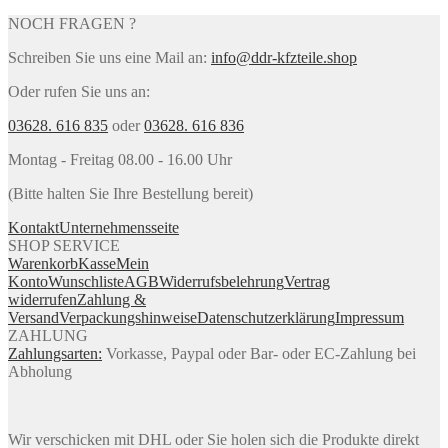
NOCH FRAGEN ?
Schreiben Sie uns eine Mail an:
info@ddr-kfzteile.shop
Oder rufen Sie uns an:
03628. 616 835
oder
03628. 616 836
Montag - Freitag 08.00 - 16.00 Uhr
(Bitte halten Sie Ihre Bestellung bereit)
Kontakt
Unternehmensseite
SHOP SERVICE
Warenkorb
Kasse
Mein
Konto
Wunschliste
AGB
Widerrufsbelehrung
Vertrag
widerrufen
Zahlung &
Versand
Verpackungshinweise
Datenschutzerklärung
Impressum
ZAHLUNG
Zahlungsarten:
Vorkasse, Paypal oder Bar- oder EC-Zahlung bei
Abholung
Wir verschicken mit DHL oder Sie holen sich die Produkte direkt