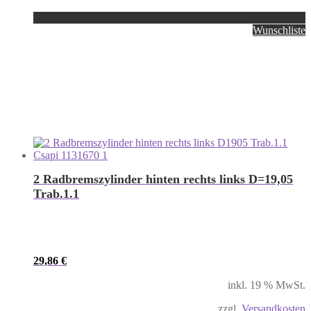
Wunschliste
2 Radbremszylinder hinten rechts links D=19,05
Trab.1.1
29,86
€
inkl. 19 % MwSt.
zzgl.
Versandkosten