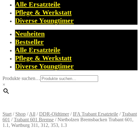
Alle Ersatzteile
Pflege & Werkstatt
Diverse Youngtimer
Neuheiten
Bestseller
Alle Ersatzteile
Pflege & Werkstatt
Diverse Youngtimer
Produkte suchen…
×
Start
/
Shop
/
All
/
DDR-Oldtimer
/
IFA Trabant Ersatzteile
/
Trabant
601
/
Trabant 601 Bremse
/
Nietbolzen Bremsbacken Trabant 601,
1.1, Wartburg 311, 312, 353, 1.3