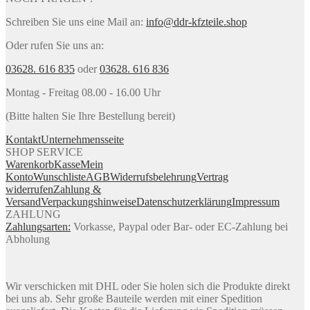
Schreiben Sie uns eine Mail an:
info@ddr-kfzteile.shop
Oder rufen Sie uns an:
03628. 616 835
oder
03628. 616 836
Montag - Freitag 08.00 - 16.00 Uhr
(Bitte halten Sie Ihre Bestellung bereit)
Kontakt
Unternehmensseite
SHOP SERVICE
Warenkorb
Kasse
Mein
Konto
Wunschliste
AGB
Widerrufsbelehrung
Vertrag
widerrufen
Zahlung &
Versand
Verpackungshinweise
Datenschutzerklärung
Impressum
ZAHLUNG
Zahlungsarten:
Vorkasse, Paypal oder Bar- oder EC-Zahlung bei
Abholung
Wir verschicken mit DHL oder Sie holen sich die Produkte direkt
bei uns ab. Sehr große Bauteile werden mit einer Spedition