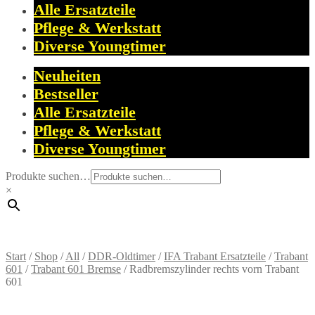
Alle Ersatzteile
Pflege & Werkstatt
Diverse Youngtimer
Neuheiten
Bestseller
Alle Ersatzteile
Pflege & Werkstatt
Diverse Youngtimer
Produkte suchen…
×
Start
/
Shop
/
All
/
DDR-Oldtimer
/
IFA Trabant Ersatzteile
/
Trabant
601
/
Trabant 601 Bremse
/
Radbremszylinder rechts vorn Trabant
601