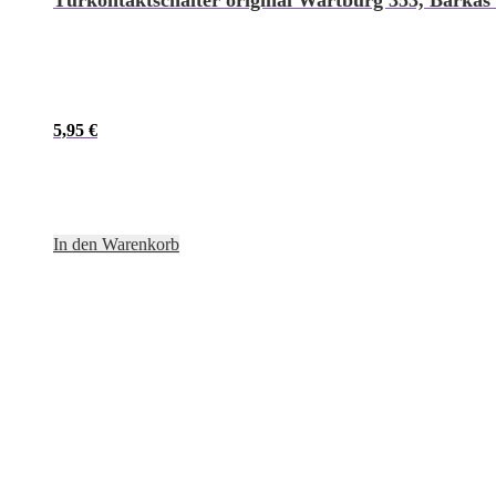
Türkontaktschalter original Wartburg 353, Barkas 
5,95
€
In den Warenkorb