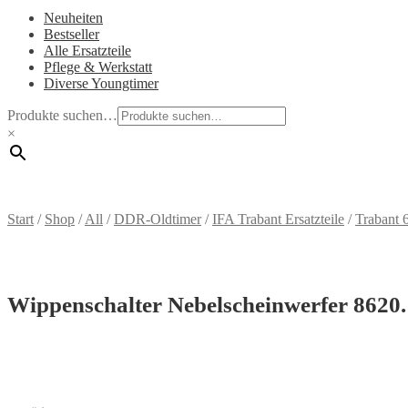
Neuheiten
Bestseller
Alle Ersatzteile
Pflege & Werkstatt
Diverse Youngtimer
Produkte suchen…
×
Start
/
Shop
/
All
/
DDR-Oldtimer
/
IFA Trabant Ersatzteile
/
Trabant 
Wippenschalter Nebelscheinwerfer 8620