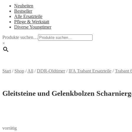
Neuheiten
Bestseller
Alle Ersatzteile
Pflege & Werkstatt
Diverse Youngtimer
Produkte suchen…
×
Start
/
Shop
/
All
/
DDR-Oldtimer
/
IFA Trabant Ersatzteile
/
Trabant 
Gleitsteine und Gelenkbolzen Scharnierg
vorrätig