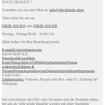
NOCH FRAGEN ?
Schreiben Sie uns eine Mail an:
info@ddr-kfzteile.shop
Oder rufen Sie uns an:
03628. 616 835
oder
03628. 616 836
Montag - Freitag 08.00 - 16.00 Uhr
(Bitte halten Sie Ihre Bestellung bereit)
Kontakt
Unternehmensseite
SHOP SERVICE
Warenkorb
Kasse
Mein
Konto
Wunschliste
AGB
Widerrufsbelehrung
Vertrag
widerrufen
Zahlung &
Versand
Verpackungshinweise
Datenschutzerklärung
Impressum
ZAHLUNG
Zahlungsarten:
Vorkasse, Paypal oder Bar- oder EC-Zahlung bei
Abholung
Wir verschicken mit DHL oder Sie holen sich die Produkte direkt
bei uns ab. Sehr große Bauteile werden mit einer Spedition