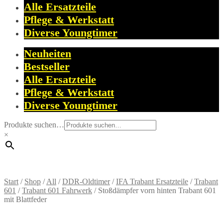
Alle Ersatzteile
Pflege & Werkstatt
Diverse Youngtimer
Neuheiten
Bestseller
Alle Ersatzteile
Pflege & Werkstatt
Diverse Youngtimer
Produkte suchen…
×
Start
/
Shop
/
All
/
DDR-Oldtimer
/
IFA Trabant Ersatzteile
/
Trabant
601
/
Trabant 601 Fahrwerk
/
Stoßdämpfer vorn hinten Trabant 601
mit Blattfeder