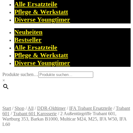
Alle Ersatzteile
Pflege & Werkstatt
Diverse Youngtimer
Neuheiten
Bestseller
Alle Ersatzteile
Pflege & Werkstatt
Diverse Youngtimer
Produkte suchen…
×
Start
/
Shop
/
All
/
DDR-Oldtimer
/
IFA Trabant Ersatzteile
/
Trabant
601
/
Trabant 601 Karosserie
/
2 Außentürgriffe Trabant 601,
Wartburg 353, Barkas B1000, Multicar M24, M25, IFA W50, IFA
L60