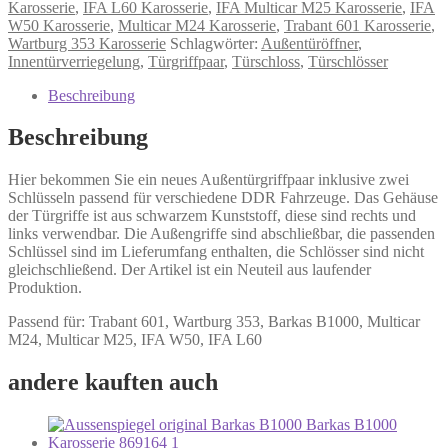
Karosserie
,
IFA L60 Karosserie
,
IFA Multicar M25 Karosserie
,
IFA
W50 Karosserie
,
Multicar M24 Karosserie
,
Trabant 601 Karosserie
,
Wartburg 353 Karosserie
Schlagwörter:
Außentüröffner
,
Innentürverriegelung
,
Türgriffpaar
,
Türschloss
,
Türschlösser
Beschreibung
Beschreibung
Hier bekommen Sie ein neues Außentürgriffpaar inklusive zwei
Schlüsseln passend für verschiedene DDR Fahrzeuge. Das Gehäuse
der Türgriffe ist aus schwarzem Kunststoff, diese sind rechts und
links verwendbar. Die Außengriffe sind abschließbar, die passenden
Schlüssel sind im Lieferumfang enthalten, die Schlösser sind nicht
gleichschließend. Der Artikel ist ein Neuteil aus laufender
Produktion.
Passend für: Trabant 601, Wartburg 353, Barkas B1000, Multicar
M24, Multicar M25, IFA W50, IFA L60
andere kauften auch