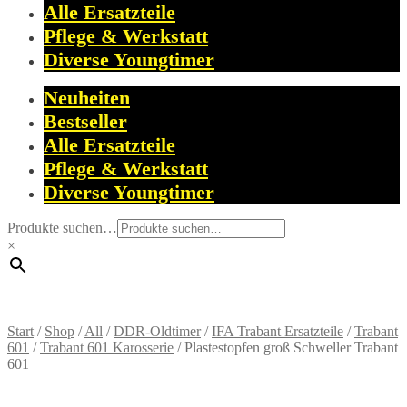
Alle Ersatzteile
Pflege & Werkstatt
Diverse Youngtimer
Neuheiten
Bestseller
Alle Ersatzteile
Pflege & Werkstatt
Diverse Youngtimer
Produkte suchen…
×
Start
/
Shop
/
All
/
DDR-Oldtimer
/
IFA Trabant Ersatzteile
/
Trabant
601
/
Trabant 601 Karosserie
/
Plastestopfen groß Schweller Trabant
601