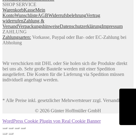
SHOP SERVICE
Warenkorb
Kasse
Mein
Konto
Wunschliste
AGB
Widerrufsbelehrung
Vertrag
widerrufen
Zahlung &
Versand
Verpackungshinweise
Datenschutzerklärung
Impressum
ZAHLUNG
Zahlungsarten:
Vorkasse, Paypal oder Bar- oder EC-Zahlung bei
Abholung
Wir verschicken mit DHL oder Sie holen sich die Produkte direkt
bei uns ab. Sehr große Bauteile werden mit einer Spedition
ausgeliefert. Die Kosten für die Lieferung via Spedition müssen
individuell angefragt werden.
* Alle Preise inkl. gesetzlicher Mehrwertsteuer zzgl. Versandkosten
© 2026 Günter Hoffmüller GmbH
WordPress Cookie Plugin von Real Cookie Banner