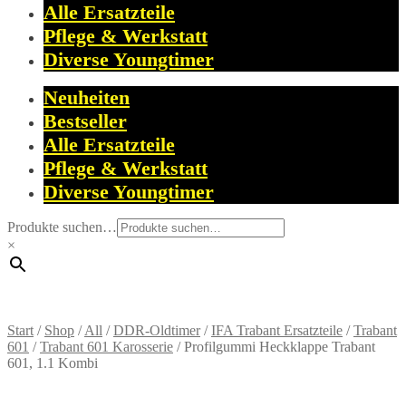
Alle Ersatzteile
Pflege & Werkstatt
Diverse Youngtimer
Neuheiten
Bestseller
Alle Ersatzteile
Pflege & Werkstatt
Diverse Youngtimer
Produkte suchen…
×
Start
/
Shop
/
All
/
DDR-Oldtimer
/
IFA Trabant Ersatzteile
/
Trabant
601
/
Trabant 601 Karosserie
/
Profilgummi Heckklappe Trabant
601, 1.1 Kombi