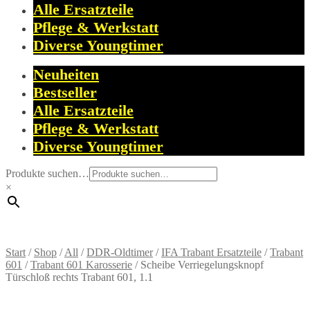
Alle Ersatzteile
Pflege & Werkstatt
Diverse Youngtimer
Neuheiten
Bestseller
Alle Ersatzteile
Pflege & Werkstatt
Diverse Youngtimer
Produkte suchen…
×
Start
/
Shop
/
All
/
DDR-Oldtimer
/
IFA Trabant Ersatzteile
/
Trabant
601
/
Trabant 601 Karosserie
/
Scheibe Verriegelungsknopf
Türschloß rechts Trabant 601, 1.1