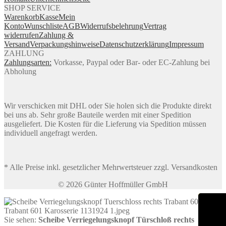
SHOP SERVICE
Warenkorb
Kasse
Mein
Konto
Wunschliste
AGB
Widerrufsbelehrung
Vertrag
widerrufen
Zahlung &
Versand
Verpackungshinweise
Datenschutzerklärung
Impressum
ZAHLUNG
Zahlungsarten:
Vorkasse, Paypal oder Bar- oder EC-Zahlung bei
Abholung
Wir verschicken mit DHL oder Sie holen sich die Produkte direkt
bei uns ab. Sehr große Bauteile werden mit einer Spedition
ausgeliefert. Die Kosten für die Lieferung via Spedition müssen
individuell angefragt werden.
* Alle Preise inkl. gesetzlicher Mehrwertsteuer zzgl. Versandkosten
© 2026 Günter Hoffmüller GmbH
Sie sehen:
Scheibe Verriegelungsknopf Türschloß rechts