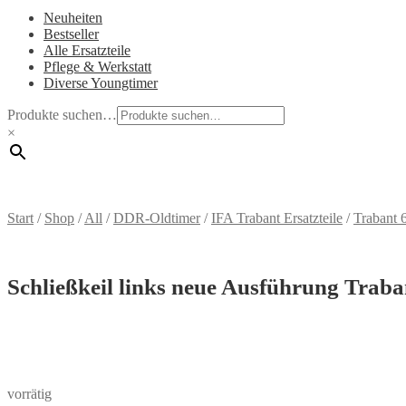
Neuheiten
Bestseller
Alle Ersatzteile
Pflege & Werkstatt
Diverse Youngtimer
Produkte suchen…
×
Start
/
Shop
/
All
/
DDR-Oldtimer
/
IFA Trabant Ersatzteile
/
Trabant 
Schließkeil links neue Ausführung Traban
vorrätig