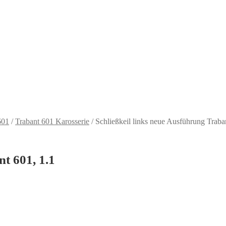
601
/
Trabant 601 Karosserie
/
Schließkeil links neue Ausführung Traba
t 601, 1.1