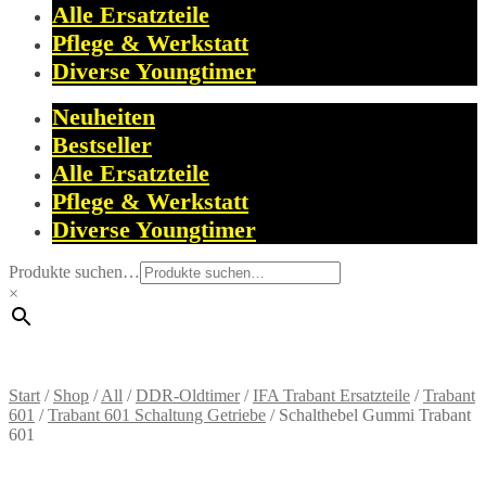
Alle Ersatzteile
Pflege & Werkstatt
Diverse Youngtimer
Neuheiten
Bestseller
Alle Ersatzteile
Pflege & Werkstatt
Diverse Youngtimer
Produkte suchen…
×
Start
/
Shop
/
All
/
DDR-Oldtimer
/
IFA Trabant Ersatzteile
/
Trabant
601
/
Trabant 601 Schaltung Getriebe
/
Schalthebel Gummi Trabant
601