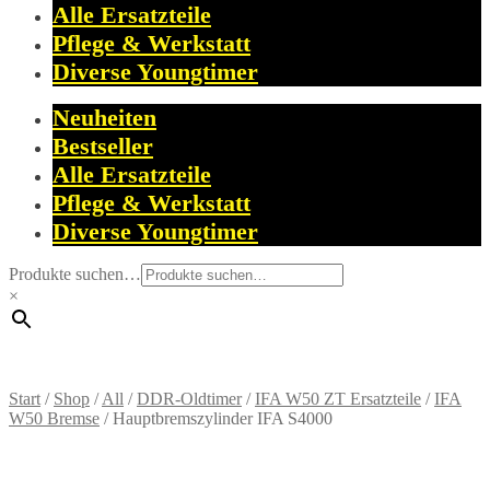
Alle Ersatzteile
Pflege & Werkstatt
Diverse Youngtimer
Neuheiten
Bestseller
Alle Ersatzteile
Pflege & Werkstatt
Diverse Youngtimer
Produkte suchen…
×
Start
/
Shop
/
All
/
DDR-Oldtimer
/
IFA W50 ZT Ersatzteile
/
IFA
W50 Bremse
/
Hauptbremszylinder IFA S4000