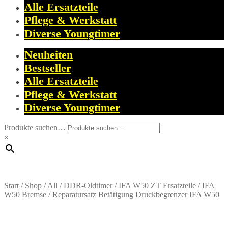
Alle Ersatzteile
Pflege & Werkstatt
Diverse Youngtimer
Neuheiten
Bestseller
Alle Ersatzteile
Pflege & Werkstatt
Diverse Youngtimer
Produkte suchen…
×
Start
/
Shop
/
All
/
DDR-Oldtimer
/
IFA W50 ZT Ersatzteile
/
IFA
W50 Bremse
/
Reparatursatz Betätigung Druckbegrenzer IFA W50