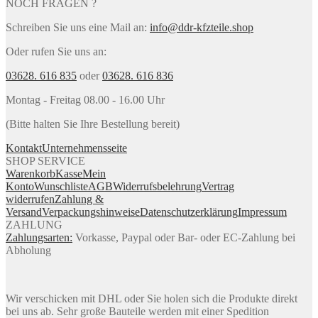
NOCH FRAGEN ?
Schreiben Sie uns eine Mail an:
info@ddr-kfzteile.shop
Oder rufen Sie uns an:
03628. 616 835
oder
03628. 616 836
Montag - Freitag 08.00 - 16.00 Uhr
(Bitte halten Sie Ihre Bestellung bereit)
Kontakt
Unternehmensseite
SHOP SERVICE
Warenkorb
Kasse
Mein
Konto
Wunschliste
AGB
Widerrufsbelehrung
Vertrag
widerrufen
Zahlung &
Versand
Verpackungshinweise
Datenschutzerklärung
Impressum
ZAHLUNG
Zahlungsarten:
Vorkasse, Paypal oder Bar- oder EC-Zahlung bei
Abholung
Wir verschicken mit DHL oder Sie holen sich die Produkte direkt
bei uns ab. Sehr große Bauteile werden mit einer Spedition