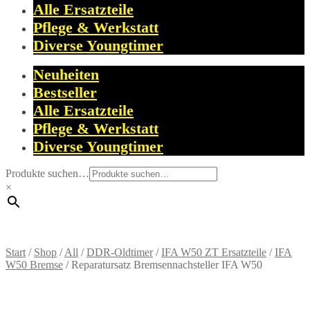
Alle Ersatzteile
Pflege & Werkstatt
Diverse Youngtimer
Neuheiten
Bestseller
Alle Ersatzteile
Pflege & Werkstatt
Diverse Youngtimer
Produkte suchen…
×
Start
/
Shop
/
All
/
DDR-Oldtimer
/
IFA W50 ZT Ersatzteile
/
IFA
W50 Bremse
/
Reparatursatz Bremsennachsteller IFA W50