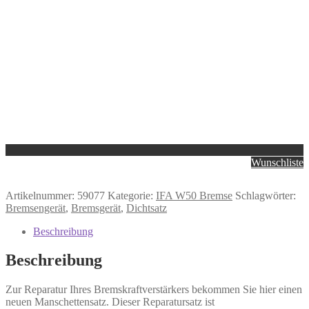
Wunschliste
Artikelnummer:
59077
Kategorie:
IFA W50 Bremse
Schlagwörter:
Bremsengerät
,
Bremsgerät
,
Dichtsatz
Beschreibung
Beschreibung
Zur Reparatur Ihres Bremskraftverstärkers bekommen Sie hier einen
neuen Manschettensatz. Dieser Reparatursatz ist