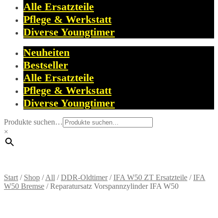
Alle Ersatzteile
Pflege & Werkstatt
Diverse Youngtimer
Neuheiten
Bestseller
Alle Ersatzteile
Pflege & Werkstatt
Diverse Youngtimer
Produkte suchen…
×
Start
/
Shop
/
All
/
DDR-Oldtimer
/
IFA W50 ZT Ersatzteile
/
IFA
W50 Bremse
/
Reparatursatz Vorspannzylinder IFA W50