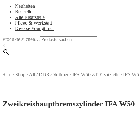
Neuheiten
Bestseller
Alle Ersatzteile
Pflege & Werkstatt
Diverse Youngtimer
Produkte suchen…
×
Start
/
Shop
/
All
/
DDR-Oldtimer
/
IFA W50 ZT Ersatzteile
/
IFA W5
Zweikreishauptbremszylinder IFA W50