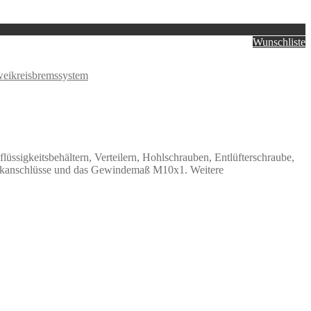
Wunschliste
eikreisbremssystem
ssigkeitsbehältern, Verteilern, Hohlschrauben, Entlüfterschraube,
hsteckanschlüsse und das Gewindemaß M10x1. Weitere