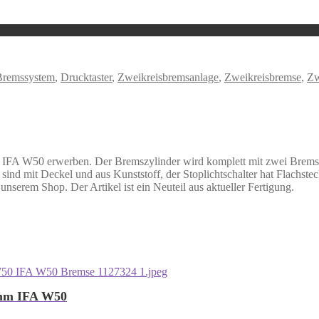
Bremssystem
,
Drucktaster
,
Zweikreisbremsanlage
,
Zweikreisbremse
,
Zw
 IFA W50 erwerben. Der Bremszylinder wird komplett mit zwei Bremsflü
er sind mit Deckel und aus Kunststoff, der Stoplichtschalter hat Flac
 unserem Shop. Der Artikel ist ein Neuteil aus aktueller Fertigung.
8mm IFA W50