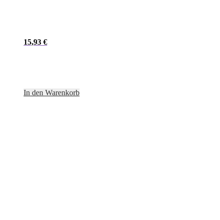
15,93
€
In den Warenkorb