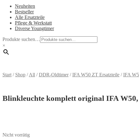
Neuheiten
Bestseller
Alle Ersatzteile
Pflege & Werkstatt
Diverse Youngtimer
Produkte suchen…
×
Start
/
Shop
/
All
/
DDR-Oldtimer
/
IFA W50 ZT Ersatzteile
/
IFA W50
Blinkleuchte komplett original IFA W50
Nicht vorrätig