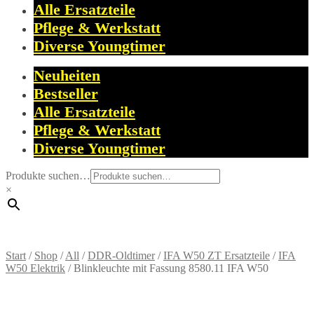
Alle Ersatzteile
Pflege & Werkstatt
Diverse Youngtimer
Neuheiten
Bestseller
Alle Ersatzteile
Pflege & Werkstatt
Diverse Youngtimer
Produkte suchen…
×
Start
/
Shop
/
All
/
DDR-Oldtimer
/
IFA W50 ZT Ersatzteile
/
IFA
W50 Elektrik
/
Blinkleuchte mit Fassung 8580.11 IFA W50