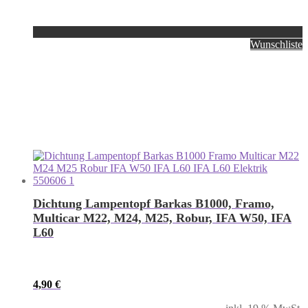
Wunschliste
Dichtung Lampentopf Barkas B1000, Framo,
Multicar M22, M24, M25, Robur, IFA W50, IFA
L60
4,90
€