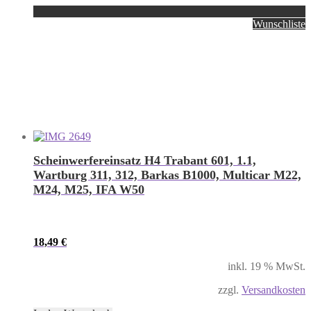
Wunschliste
Scheinwerfereinsatz H4 Trabant 601, 1.1,
Wartburg 311, 312, Barkas B1000, Multicar M22,
M24, M25, IFA W50
18,49
€
inkl. 19 % MwSt.
zzgl.
Versandkosten