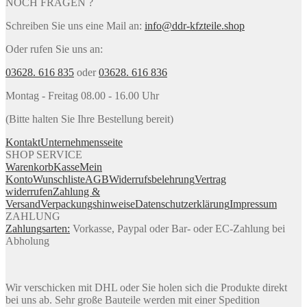
NOCH FRAGEN ?
Schreiben Sie uns eine Mail an:
info@ddr-kfzteile.shop
Oder rufen Sie uns an:
03628. 616 835
oder
03628. 616 836
Montag - Freitag 08.00 - 16.00 Uhr
(Bitte halten Sie Ihre Bestellung bereit)
Kontakt
Unternehmensseite
SHOP SERVICE
Warenkorb
Kasse
Mein
Konto
Wunschliste
AGB
Widerrufsbelehrung
Vertrag
widerrufen
Zahlung &
Versand
Verpackungshinweise
Datenschutzerklärung
Impressum
ZAHLUNG
Zahlungsarten:
Vorkasse, Paypal oder Bar- oder EC-Zahlung bei
Abholung
Wir verschicken mit DHL oder Sie holen sich die Produkte direkt
bei uns ab. Sehr große Bauteile werden mit einer Spedition