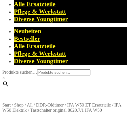
Alle Ersatzteile
Pflege & Werkstatt
Diverse Youngtimer
Neuheiten
Bestseller
Alle Ersatzteile
Pflege & Werkstatt
Diverse Youngtimer
Produkte suchen…
×
Start
/
Shop
/
All
/
DDR-Oldtimer
/
IFA W50 ZT Ersatzteile
/
IFA
W50 Elektrik
/
Tastschalter original 8620.7/1 IFA W50