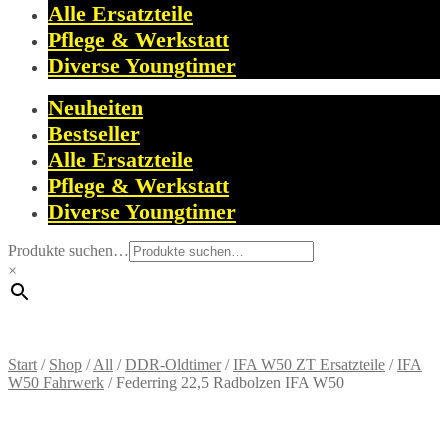
Alle Ersatzteile
Pflege & Werkstatt
Diverse Youngtimer
Neuheiten
Bestseller
Alle Ersatzteile
Pflege & Werkstatt
Diverse Youngtimer
Produkte suchen…
×
Start
/
Shop
/
All
/
DDR-Oldtimer
/
IFA W50 ZT Ersatzteile
/
IFA
W50 Fahrwerk
/
Federring 22,5 Radbolzen IFA W50