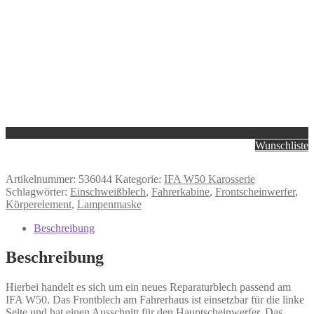
Wunschliste
Artikelnummer:
536044
Kategorie:
IFA W50 Karosserie
Schlagwörter:
Einschweißblech
,
Fahrerkabine
,
Frontscheinwerfer
,
Körperelement
,
Lampenmaske
Beschreibung
Beschreibung
Hierbei handelt es sich um ein neues Reparaturblech passend am
IFA W50. Das Frontblech am Fahrerhaus ist einsetzbar für die linke
Seite und hat einen Ausschnitt für den Hauptscheinwerfer. Das