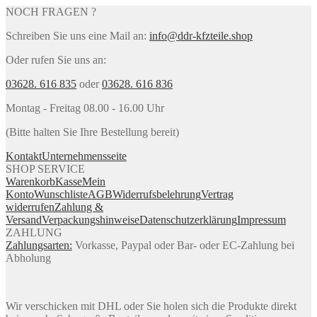
NOCH FRAGEN ?
Schreiben Sie uns eine Mail an:
info@ddr-kfzteile.shop
Oder rufen Sie uns an:
03628. 616 835
oder
03628. 616 836
Montag - Freitag 08.00 - 16.00 Uhr
(Bitte halten Sie Ihre Bestellung bereit)
Kontakt
Unternehmensseite
SHOP SERVICE
Warenkorb
Kasse
Mein
Konto
Wunschliste
AGB
Widerrufsbelehrung
Vertrag
widerrufen
Zahlung &
Versand
Verpackungshinweise
Datenschutzerklärung
Impressum
ZAHLUNG
Zahlungsarten:
Vorkasse, Paypal oder Bar- oder EC-Zahlung bei
Abholung
Wir verschicken mit DHL oder Sie holen sich die Produkte direkt