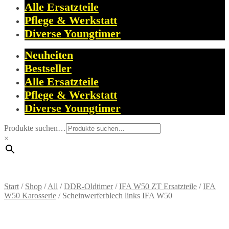
Alle Ersatzteile
Pflege & Werkstatt
Diverse Youngtimer
Neuheiten
Bestseller
Alle Ersatzteile
Pflege & Werkstatt
Diverse Youngtimer
Produkte suchen…
×
Start
/
Shop
/
All
/
DDR-Oldtimer
/
IFA W50 ZT Ersatzteile
/
IFA
W50 Karosserie
/
Scheinwerferblech links IFA W50