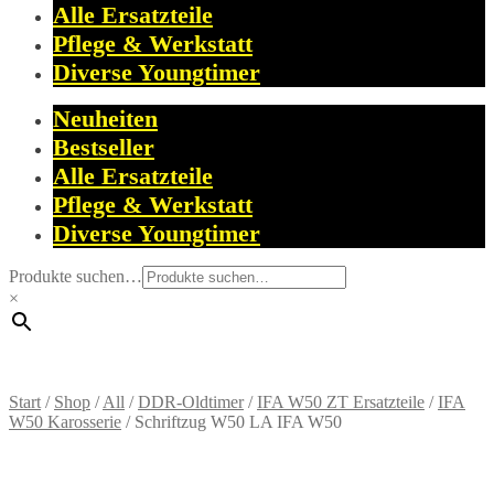
Alle Ersatzteile
Pflege & Werkstatt
Diverse Youngtimer
Neuheiten
Bestseller
Alle Ersatzteile
Pflege & Werkstatt
Diverse Youngtimer
Produkte suchen…
×
Start
/
Shop
/
All
/
DDR-Oldtimer
/
IFA W50 ZT Ersatzteile
/
IFA
W50 Karosserie
/
Schriftzug W50 LA IFA W50