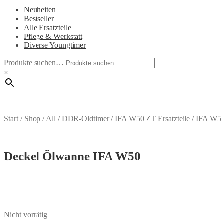
Neuheiten
Bestseller
Alle Ersatzteile
Pflege & Werkstatt
Diverse Youngtimer
Produkte suchen…
×
Start
/
Shop
/
All
/
DDR-Oldtimer
/
IFA W50 ZT Ersatzteile
/
IFA W5
Deckel Ölwanne IFA W50
Nicht vorrätig