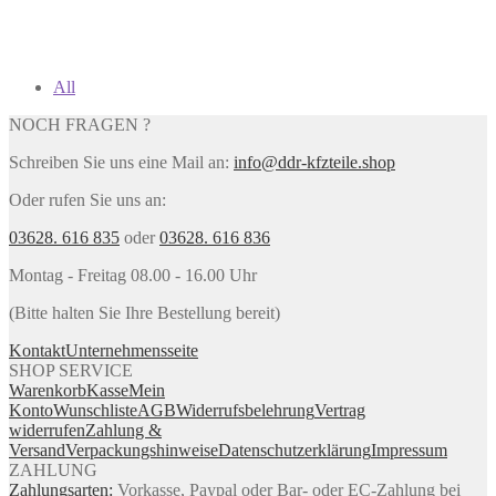
All
NOCH FRAGEN ?
Schreiben Sie uns eine Mail an:
info@ddr-kfzteile.shop
Oder rufen Sie uns an:
03628. 616 835
oder
03628. 616 836
Montag - Freitag 08.00 - 16.00 Uhr
(Bitte halten Sie Ihre Bestellung bereit)
Kontakt
Unternehmensseite
SHOP SERVICE
Warenkorb
Kasse
Mein
Konto
Wunschliste
AGB
Widerrufsbelehrung
Vertrag
widerrufen
Zahlung &
Versand
Verpackungshinweise
Datenschutzerklärung
Impressum
ZAHLUNG
Zahlungsarten:
Vorkasse, Paypal oder Bar- oder EC-Zahlung bei