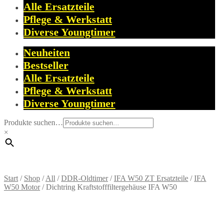
Alle Ersatzteile
Pflege & Werkstatt
Diverse Youngtimer
Neuheiten
Bestseller
Alle Ersatzteile
Pflege & Werkstatt
Diverse Youngtimer
Produkte suchen…
×
Start
/
Shop
/
All
/
DDR-Oldtimer
/
IFA W50 ZT Ersatzteile
/
IFA
W50 Motor
/
Dichtring Kraftstofffiltergehäuse IFA W50