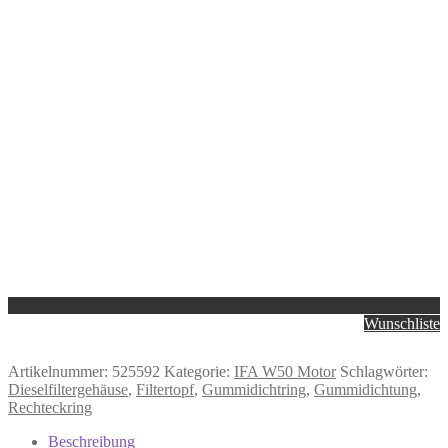
Wunschliste
Artikelnummer:
525592
Kategorie:
IFA W50 Motor
Schlagwörter:
Dieselfiltergehäuse
,
Filtertopf
,
Gummidichtring
,
Gummidichtung
,
Rechteckring
Beschreibung